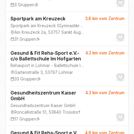
3
Gruppen
Sportpark am Kreuzeck
3.8 km
vom Zentrum
Sportpark am Kreuzeck
(
Gymnastikraum B, Gymnastikraum A
)
Am Kreuzeck 2a
,
53757
Sankt Augustin
31
Gruppen
Gesund & Fit Reha-Sport e.V.-
4.2 km
vom Zentrum
c/o Ballettschule Im Hofgarten
Rehasport in Lohmar - Ballettschule Im Hofgarten
(
Saal I, Saal II
)
Gartenstraße 3
,
53797
Lohmar
33
Gruppen
Gesundheitszentrum Kaiser
4.3 km
vom Zentrum
GmbH
Gesundheitszentrum Kaiser GmbH
Roncallistraße 51
,
53840
Troisdorf
17
Gruppen
Gesund & Fit Reha-Sport e.V.
4.8 km
vom Zentrum