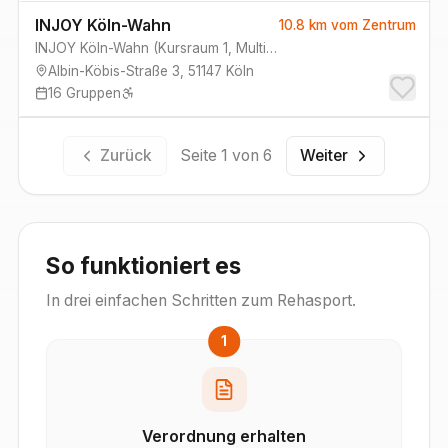
INJOY Köln-Wahn
10.8 km
vom Zentrum
INJOY Köln-Wahn
(
Kursraum 1, Multifunktions-/Erlebnisraum, Kursraum 3
Albin-Köbis-Straße 3
,
51147
Köln
16
Gruppen
Zurück
Seite
1
von
6
Weiter
So funktioniert es
In drei einfachen Schritten zum Rehasport.
1
Verordnung erhalten