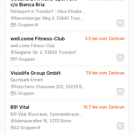
c/o Bianca Bria
Rehasport in Troisdorf - Haus Elisabeth - Bianca Bria
Ravensberger Weg 4
,
53840
Troisdorf
5
Gruppen
well.come Fitness-Club
5.0 km
vom Zentrum
well.come Fitness-Club
Sieglarer Str. 4
,
53840
Troisdorf
11
Gruppen
Visiolife Group GmbH
7.9 km
vom Zentrum
Sportpark Ennert
Pützchens Chaussee 202
,
53229
Bonn
5
Gruppen
B9! Vital
10.7 km
vom Zentrum
B9!-Vital
(
Kursraum, Gymnastikraum 2
)
Adenauerallee 16
,
53113
Bonn
43
Gruppen