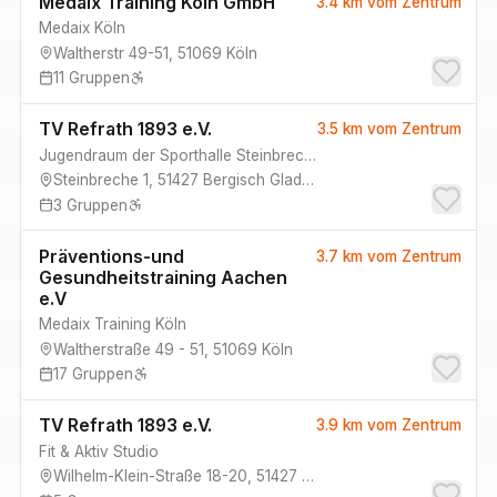
Medaix Training Köln GmbH
3.4 km
vom Zentrum
Medaix Köln
Waltherstr 49-51
,
51069
Köln
11
Gruppen
TV Refrath 1893 e.V.
3.5 km
vom Zentrum
Jugendraum der Sporthalle Steinbreche
Steinbreche 1
,
51427
Bergisch Gladbach
3
Gruppen
Präventions-und
3.7 km
vom Zentrum
Gesundheitstraining Aachen
e.V
Medaix Training Köln
Waltherstraße 49 - 51
,
51069
Köln
17
Gruppen
TV Refrath 1893 e.V.
3.9 km
vom Zentrum
Fit & Aktiv Studio
Wilhelm-Klein-Straße 18-20
,
51427
Bergisch Gladbach