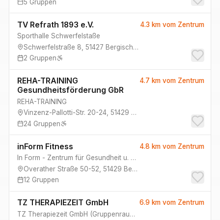
5
Gruppen
TV Refrath 1893 e.V.
4.3 km
vom Zentrum
Sporthalle Schwerfelstaße
Schwerfelstraße 8
,
51427
Bergisch Gladbach
2
Gruppen
REHA-TRAINING
4.7 km
vom Zentrum
Gesundheitsförderung GbR
REHA-TRAINING
Vinzenz-Pallotti-Str. 20-24
,
51429
Bergisch-Gladbach Bensber
24
Gruppen
inForm Fitness
4.8 km
vom Zentrum
In Form - Zentrum für Gesundheit u. Fitness
Overather Straße 50-52
,
51429
Bergisch Gladbach
12
Gruppen
TZ THERAPIEZEIT GmbH
6.9 km
vom Zentrum
TZ Therapiezeit GmbH
(
Gruppenraum 1, Kursraum, Gruppenraum 2