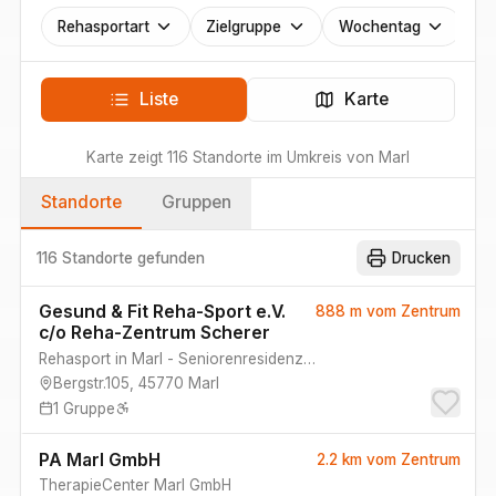
Rehasportart
Zielgruppe
Wochentag
Liste
Karte
Karte zeigt
116
Standorte
im Umkreis von
Marl
Standorte
Gruppen
116 Standorte
gefunden
Drucken
Gesund & Fit Reha-Sport e.V.
888 m
vom Zentrum
c/o Reha-Zentrum Scherer
Rehasport in Marl - Seniorenresidenz Belia - Reha-Zentrum Scherer
Bergstr.105
,
45770
Marl
1
Gruppe
PA Marl GmbH
2.2 km
vom Zentrum
TherapieCenter Marl GmbH