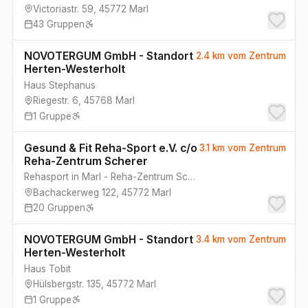
Victoriastr. 59
,
45772
Marl
43
Gruppen
NOVOTERGUM GmbH - Standort
2.4 km
vom Zentrum
Herten-Westerholt
Haus Stephanus
Riegestr. 6
,
45768
Marl
1
Gruppe
Gesund & Fit Reha-Sport e.V. c/o
3.1 km
vom Zentrum
Reha-Zentrum Scherer
Rehasport in Marl - Reha-Zentrum Scherer
Bachackerweg 122
,
45772
Marl
20
Gruppen
NOVOTERGUM GmbH - Standort
3.4 km
vom Zentrum
Herten-Westerholt
Haus Tobit
Hülsbergstr. 135
,
45772
Marl
1
Gruppe