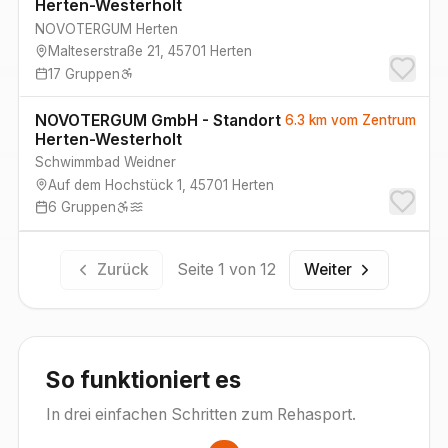
Herten-Westerholt
NOVOTERGUM Herten
Malteserstraße 21
,
45701
Herten
17
Gruppen
NOVOTERGUM GmbH - Standort
6.3 km
vom Zentrum
Herten-Westerholt
Schwimmbad Weidner
Auf dem Hochstück 1
,
45701
Herten
6
Gruppen
Zurück
Seite
1
von
12
Weiter
So funktioniert es
In drei einfachen Schritten zum Rehasport.