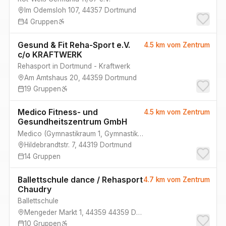
Im Odemsloh 107
,
44357
Dortmund
4
Gruppen
Gesund & Fit Reha-Sport e.V.
4.5 km
vom Zentrum
c/o KRAFTWERK
Rehasport in Dortmund - Kraftwerk
Am Amtshaus 20
,
44359
Dortmund
19
Gruppen
Medico Fitness- und
4.5 km
vom Zentrum
Gesundheitszentrum GmbH
Medico
(
Gymnastikraum 1, Gymnastikraum 2
)
Hildebrandtstr. 7
,
44319
Dortmund
14
Gruppen
Ballettschule dance / Rehasport
4.7 km
vom Zentrum
Chaudry
Ballettschule
Mengeder Markt 1
,
44359
44359 Dortmund
10
Gruppen