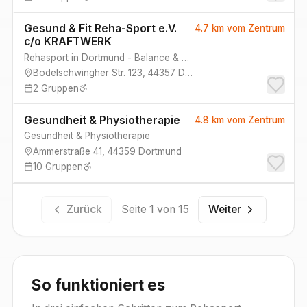
Gesund & Fit Reha-Sport e.V.
4.7 km
vom Zentrum
c/o KRAFTWERK
Rehasport in Dortmund - Balance & Spine - Kraftwerk
Bodelschwingher Str. 123
,
44357
Dortmund
2
Gruppen
Gesundheit & Physiotherapie
4.8 km
vom Zentrum
Gesundheit & Physiotherapie
Ammerstraße 41
,
44359
Dortmund
10
Gruppen
Zurück
Seite
1
von
15
Weiter
So funktioniert es