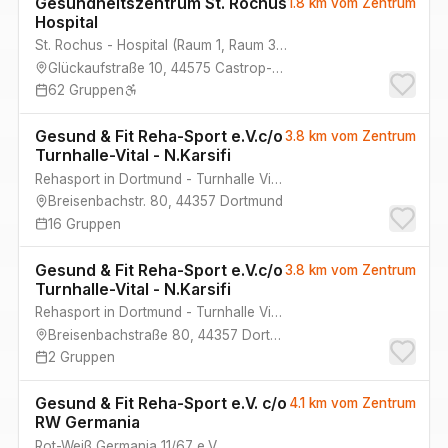
Gesundheitszentrum St. Rochus
1.8 km
vom Zentrum
Hospital
St. Rochus - Hospital
(
Raum 1, Raum 3, Raum 2, Raum 4
)
Glückaufstraße 10
,
44575
Castrop-Rauxel
62
Gruppen
Gesund & Fit Reha-Sport e.V.c/o
3.8 km
vom Zentrum
Turnhalle-Vital - N.Karsifi
Rehasport in Dortmund - Turnhalle Vital
Breisenbachstr. 80
,
44357
Dortmund
16
Gruppen
Gesund & Fit Reha-Sport e.V.c/o
3.8 km
vom Zentrum
Turnhalle-Vital - N.Karsifi
Rehasport in Dortmund - Turnhalle Vital
Breisenbachstraße 80
,
44357
Dortmund
2
Gruppen
Gesund & Fit Reha-Sport e.V. c/o
4.1 km
vom Zentrum
RW Germania
Rot-Weiß Germania 11/67 e.V.