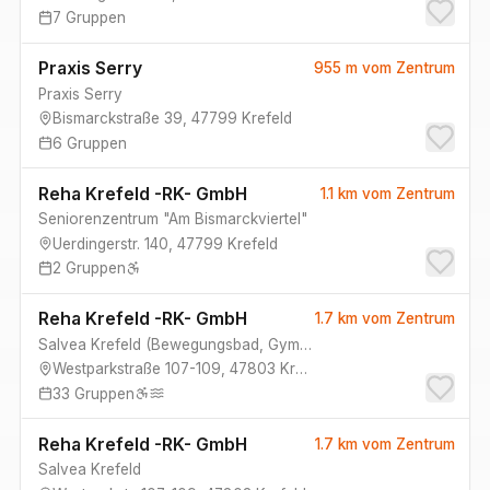
7
Gruppen
Praxis Serry
955 m
vom Zentrum
Praxis Serry
Bismarckstraße 39
,
47799
Krefeld
6
Gruppen
Reha Krefeld -RK- GmbH
1.1 km
vom Zentrum
Seniorenzentrum "Am Bismarckviertel"
Uerdingerstr. 140
,
47799
Krefeld
2
Gruppen
Reha Krefeld -RK- GmbH
1.7 km
vom Zentrum
Salvea Krefeld
(
Bewegungsbad, Gymnastik Raum B+C
)
Westparkstraße 107-109
,
47803
Krefeld
33
Gruppen
Reha Krefeld -RK- GmbH
1.7 km
vom Zentrum
Salvea Krefeld