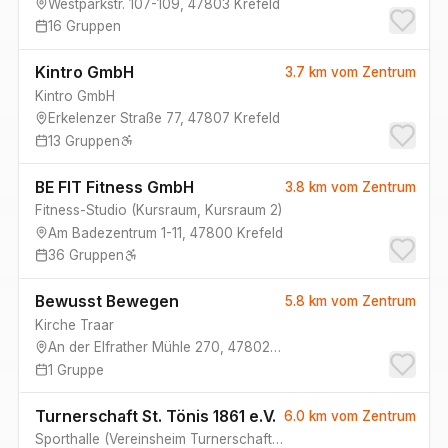
Westparkstr. 107-109
,
47803
Krefeld
16
Gruppen
Kintro GmbH
3.7 km
vom Zentrum
Kintro GmbH
Erkelenzer Straße 77
,
47807
Krefeld
13
Gruppen
BE FIT Fitness GmbH
3.8 km
vom Zentrum
Fitness-Studio
(
Kursraum, Kursraum 2
)
Am Badezentrum 1-11
,
47800
Krefeld
36
Gruppen
Bewusst Bewegen
5.8 km
vom Zentrum
Kirche Traar
An der Elfrather Mühle 270
,
47802
Krefeld
1
Gruppe
Turnerschaft St. Tönis 1861 e.V.
6.0 km
vom Zentrum
Sporthalle
(
Vereinsheim Turnerschaft, Vereinsheim Turnerschaft
)