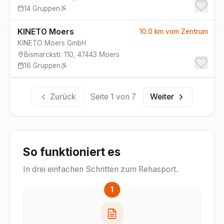
14
Gruppen
KINETO Moers
10.0 km
vom Zentrum
KINETO Moers GmbH
Bismarckstr. 110
,
47443
Moers
16
Gruppen
Zurück
Seite
1
von
7
Weiter
So funktioniert es
In drei einfachen Schritten zum Rehasport.
1