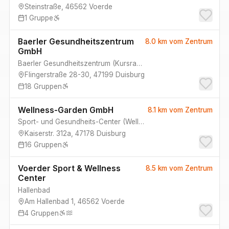
Steinstraße
,
46562
Voerde
1
Gruppe
Baerler Gesundheitszentrum
8.0 km
vom Zentrum
GmbH
Baerler Gesundheitszentrum
(
Kursraum, Kursraum 2
)
Flingerstraße 28-30
,
47199
Duisburg
18
Gruppen
Wellness-Garden GmbH
8.1 km
vom Zentrum
Sport- und Gesundheits-Center
(
Wellness-Garden Walsum, Gruppenraum II
Kaiserstr. 312a
,
47178
Duisburg
16
Gruppen
Voerder Sport & Wellness
8.5 km
vom Zentrum
Center
Hallenbad
Am Hallenbad 1
,
46562
Voerde
4
Gruppen