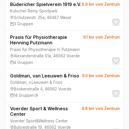
Büdericher Spielverein 1919 e.V.
8.9 km
vom Zentrum
Kutscher-Remy Sportpark
Schützenstr. 25a
,
46487
Wesel
3
Gruppen
Praxis für Physiotherapie
9.1 km
vom Zentrum
Henning Putzmann
Praxis für Physiotherapie H. Putzmann
Alexanderstraße 51a
,
46562
Voerde
4
Gruppen
Goldman, van Leeuwen & Friso
9.5 km
vom Zentrum
Goldman, v.Leeuwen & Friso
Böskenstraße 4
,
46562
Voerde
14
Gruppen
Voerder Sport & Wellness
9.8 km
vom Zentrum
Center
Voerder Sport&Wellness Center
Bülowstraße 19
,
46562
Voerde