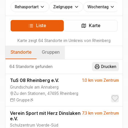
Rehasportart
Zielgruppe
Wochentag
Liste
Karte
Karte zeigt
64
Standorte
im Umkreis von
Rheinberg
Standorte
Gruppen
64 Standorte
gefunden
Drucken
TuS 08 Rheinberg e.V.
1.0 km
vom Zentrum
Grundschule am Annaberg
Zu den Stationen
,
47495
Rheinberg
1
Gruppe
Verein Sport mit Herz Dinslaken
7.3 km
vom Zentrum
e.V.
Schulzentrum Voerde-Süd