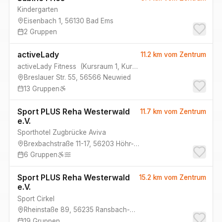
Kindergarten
Eisenbach 1
,
56130
Bad Ems
2
Gruppen
activeLady
11.2 km
vom Zentrum
activeLady Fitness
(
Kursraum 1, Kursraum 2
)
Breslauer Str. 55
,
56566
Neuwied
13
Gruppen
Sport PLUS Reha Westerwald
11.7 km
vom Zentrum
e.V.
Sporthotel Zugbrücke Aviva
Brexbachstraße 11-17
,
56203
Höhr-Grenzhausen
6
Gruppen
Sport PLUS Reha Westerwald
15.2 km
vom Zentrum
e.V.
Sport Cirkel
Rheinstaße 89
,
56235
Ransbach-Baumbach
19
Gruppen