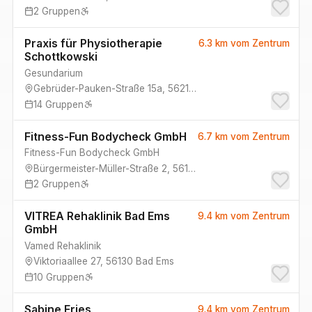
2
Gruppen
Praxis für Physiotherapie
6.3 km
vom Zentrum
Schottkowski
Gesundarium
Gebrüder-Pauken-Straße 15a
,
56218
Mülheim-Kärlich
14
Gruppen
Fitness-Fun Bodycheck GmbH
6.7 km
vom Zentrum
Fitness-Fun Bodycheck GmbH
Bürgermeister-Müller-Straße 2
,
56112
Lahnstein
2
Gruppen
VITREA Rehaklinik Bad Ems
9.4 km
vom Zentrum
GmbH
Vamed Rehaklinik
Viktoriaallee 27
,
56130
Bad Ems
10
Gruppen
Sabine Fries
9.4 km
vom Zentrum