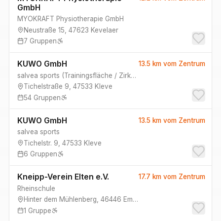
GmbH
MYOKRAFT Physiotherapie GmbH
Neustraße 15
,
47623
Kevelaer
7
Gruppen
KUWO GmbH
13.5 km
vom Zentrum
salvea sports
(
Trainingsfläche / Zirkel, Kursraum 2, Kursraum 4, Kursraum 1, Kursraum 5
Tichelstraße 9
,
47533
Kleve
54
Gruppen
KUWO GmbH
13.5 km
vom Zentrum
salvea sports
Tichelstr. 9
,
47533
Kleve
6
Gruppen
Kneipp-Verein Elten e.V.
17.7 km
vom Zentrum
Rheinschule
Hinter dem Mühlenberg
,
46446
Emmerich am Rhein
1
Gruppe