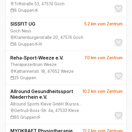
Triftstraße 53
,
47574
Goch
8
Gruppen
SISSFIT UG
5.2 km
vom Zentrum
Goch Ness
Kranenburgerstraße 20
,
47574
Goch
8
Gruppen
Reha-Sport-Weeze e.V.
7.0 km
vom Zentrum
Therapiezentrum Weeze
Katharinenstr. 18
,
47652
Weeze
25
Gruppen
Allround Gesundheitssport
10.2 km
vom Zentrum
Niederrhein e.V.
Allround Sports Kleve GmbH
(
Kursraum 3, Kursraum 2, Kursraum 1
Gertrud-Boss-Str. 4a
,
47533
Kleve
85
Gruppen
MYOKRAFT Physiotherapie
12.2 km
vom Zentrum