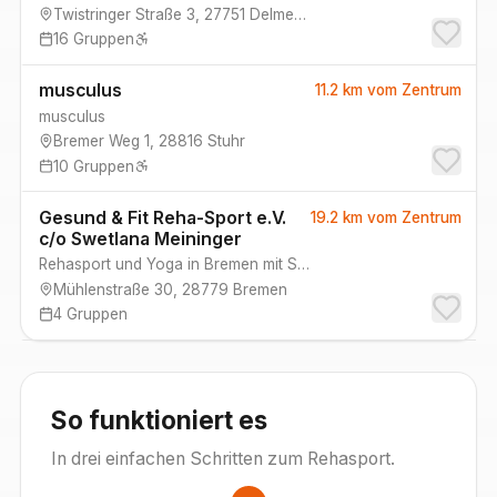
Twistringer Straße 3
,
27751
Delmenhorst
16
Gruppen
musculus
11.2 km
vom Zentrum
musculus
Bremer Weg 1
,
28816
Stuhr
10
Gruppen
Gesund & Fit Reha-Sport e.V.
19.2 km
vom Zentrum
c/o Swetlana Meininger
Rehasport und Yoga in Bremen mit Swetlana Meininger und Co.
Mühlenstraße 30
,
28779
Bremen
4
Gruppen
So funktioniert es
In drei einfachen Schritten zum Rehasport.