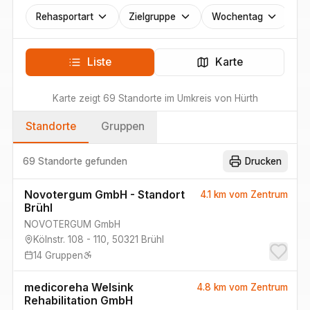
Rehasportart
Zielgruppe
Wochentag
Liste
Karte
Karte zeigt
69
Standorte
im Umkreis von
Hürth
Standorte
Gruppen
69 Standorte
gefunden
Drucken
Novotergum GmbH - Standort
4.1 km
vom Zentrum
Brühl
NOVOTERGUM GmbH
Kölnstr. 108 - 110
,
50321
Brühl
14
Gruppen
medicoreha Welsink
4.8 km
vom Zentrum
Rehabilitation GmbH