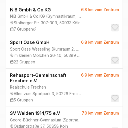
NIB Gmbh & Co.KG
6.8 km
vom Zentrum
NiB GmbH & Co.KG
(
Gymnastikraum, Gymnastikraum 2
)
Stolberger Str. 307-309
,
50933
Köln
7
Gruppen
Sport Oase GmbH
6.8 km
vom Zentrum
Sport Oase Wesseling
(
Kursraum 2, Kursraum 1
)
Im kleinen Mölchen 36-40
,
50389
Wesseling
22
Gruppen
Rehasport-Gemeinschaft
6.9 km
vom Zentrum
Frechen e.V.
Realschule Frechen
Allee zum Sportpark 3
,
50226
Frechen
5
Gruppen
SV Weiden 1914/75 e.V.
7.0 km
vom Zentrum
Georg-Büchner-Gymnasium
(
Sporthalle 1 - GBG, Sporthalle 4 - GBG, Sporthalle 2 - GBG, Sporthalle 3 - GBG
Ostlandstraße 37
,
50858
Köln