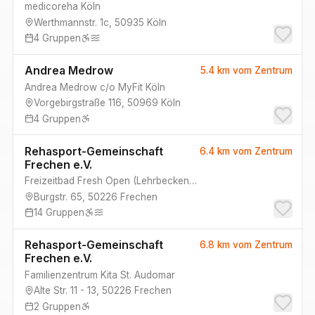
medicoreha Köln
Werthmannstr. 1c
,
50935
Köln
4
Gruppen
Andrea Medrow
5.4 km
vom Zentrum
Andrea Medrow c/o MyFit Köln
Vorgebirgstraße 116
,
50969
Köln
4
Gruppen
Rehasport-Gemeinschaft
6.4 km
vom Zentrum
Frechen e.V.
Freizeitbad Fresh Open
(
Lehrbecken Schwimmbad, Schwimmbad
Burgstr. 65
,
50226
Frechen
14
Gruppen
Rehasport-Gemeinschaft
6.8 km
vom Zentrum
Frechen e.V.
Familienzentrum Kita St. Audomar
Alte Str. 11 - 13
,
50226
Frechen
2
Gruppen