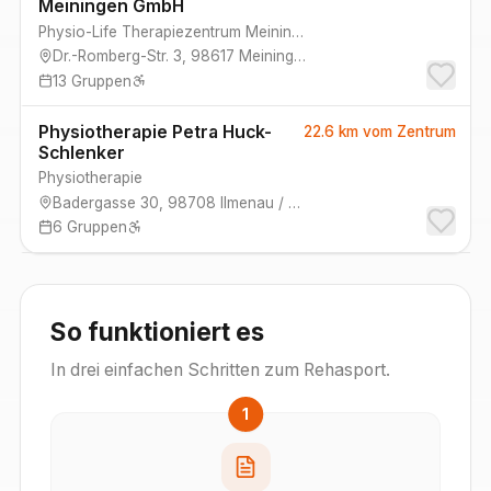
Meiningen GmbH
Physio-Life Therapiezentrum Meiningen GmbH
Dr.-Romberg-Str. 3
,
98617
Meiningen
13
Gruppen
Physiotherapie Petra Huck-
22.6 km
vom Zentrum
Schlenker
Physiotherapie
Badergasse 30
,
98708
Ilmenau / OT Gehren
6
Gruppen
So funktioniert es
In drei einfachen Schritten zum Rehasport.
1