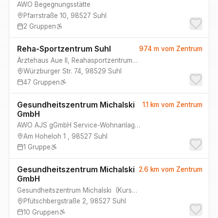
AWO Begegnungsstätte
Pfarrstraße 10
,
98527
Suhl
2
Gruppen
Reha-Sportzentrum Suhl
974 m
vom Zentrum
Ärztehaus Aue II, Reahasportzentrum Suhl
Würzburger Str. 74
,
98529
Suhl
47
Gruppen
Gesundheitszentrum Michalski
1.1 km
vom Zentrum
GmbH
AWO AJS gGmbH Service-Wohnanlage Döllbergschule
Am Hoheloh 1
,
98527
Suhl
1
Gruppe
Gesundheitszentrum Michalski
2.6 km
vom Zentrum
GmbH
Gesundheitszentrum Michalski
(
Kursraum 2, Kursraum 1
)
Pfütschbergstraße 2
,
98527
Suhl
10
Gruppen