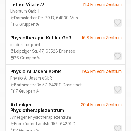
Leben Vital e.V.
11.0 km
vom Zentrum
Liventum GmbH
Darmstädter Str. 79 D
,
64839
Münster
16
Gruppen
Physiotherapie Köhler GbR
16.8 km
vom Zentrum
medi-reha-point
Leipziger Str. 47
,
63526
Erlensee
26
Gruppen
Physio Al Jasem eGbR
19.5 km
vom Zentrum
Physio Al Jasem eGbR
Bartningstraße 57
,
64289
Darmstadt
17
Gruppen
Arheilger
20.4 km
vom Zentrum
Physiotherapiezentrum
Arheilger Physiotherapiezentrum
Frankfurter Landstr. 152
,
64291
Darmstadt
12
Gruppen