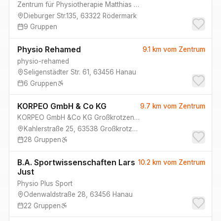
Zentrum für Physiotherapie Matthias Lehneis
Dieburger Str.135
,
63322
Rödermark
9
Gruppen
Physio Rehamed
9.1 km
vom Zentrum
physio-rehamed
Seligenstädter Str. 61
,
63456
Hanau
6
Gruppen
KORPEO GmbH & Co KG
9.7 km
vom Zentrum
KORPEO GmbH &Co KG Großkrotzenburg
Kahlerstraße 25
,
63538
Großkrotzenburg
28
Gruppen
B.A. Sportwissenschaften Lars
10.2 km
vom Zentrum
Just
Physio Plus Sport
Odenwaldstraße 28
,
63456
Hanau
22
Gruppen