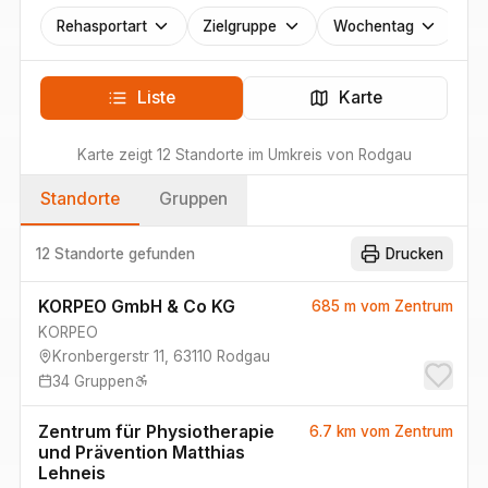
Rehasportart
Zielgruppe
Wochentag
Liste
Karte
Karte zeigt
12
Standorte
im Umkreis von
Rodgau
Standorte
Gruppen
12 Standorte
gefunden
Drucken
KORPEO GmbH & Co KG
685 m
vom Zentrum
KORPEO
Kronbergerstr 11
,
63110
Rodgau
34
Gruppen
Zentrum für Physiotherapie
6.7 km
vom Zentrum
und Prävention Matthias
Lehneis