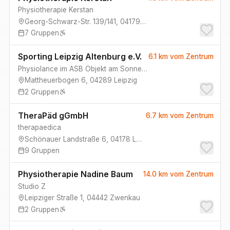
Physiotherapie Kerstan
Georg-Schwarz-Str. 139/141
,
04179
Leipzig
7
Gruppen
Sporting Leipzig Altenburg e.V.
6.1 km
vom Zentrum
Physiolance im ASB Objekt am Sonnenpark
Mattheuerbogen 6
,
04289
Leipzig
2
Gruppen
TheraPäd gGmbH
6.7 km
vom Zentrum
therapaedica
Schönauer Landstraße 6
,
04178
Leipzig
9
Gruppen
Physiotherapie Nadine Baum
14.0 km
vom Zentrum
Studio Z
Leipziger Straße 1
,
04442
Zwenkau
2
Gruppen