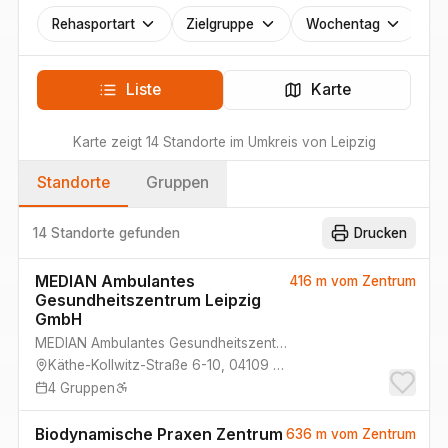
Rehasportart
Zielgruppe
Wochentag
Liste
Karte
Karte zeigt
14
Standorte
im Umkreis von
Leipzig
Standorte
Gruppen
14 Standorte
gefunden
Drucken
MEDIAN Ambulantes
416 m
vom Zentrum
Gesundheitszentrum Leipzig
GmbH
MEDIAN Ambulantes Gesundheitszentrum Leipzig GmbH
(
Sportra
Käthe-Kollwitz-Straße 6-10
,
04109
Leipzig
4
Gruppen
Biodynamische Praxen Zentrum
636 m
vom Zentrum