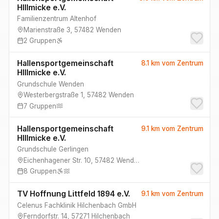
HIllmicke e.V.
Familienzentrum Altenhof
Marienstraße 3
,
57482
Wenden
2
Gruppen
Hallensportgemeinschaft
8.1 km
vom Zentrum
HIllmicke e.V.
Grundschule Wenden
Westerbergstraße 1
,
57482
Wenden
7
Gruppen
Hallensportgemeinschaft
9.1 km
vom Zentrum
HIllmicke e.V.
Grundschule Gerlingen
Eichenhagener Str. 10
,
57482
Wenden
8
Gruppen
TV Hoffnung Littfeld 1894 e.V.
9.1 km
vom Zentrum
Celenus Fachklinik Hilchenbach GmbH
Ferndorfstr. 14
,
57271
Hilchenbach