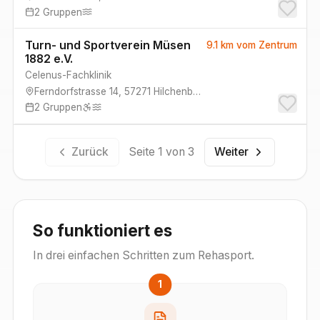
2
Gruppen
Turn- und Sportverein Müsen
9.1 km
vom Zentrum
1882 e.V.
Celenus-Fachklinik
Ferndorfstrasse 14
,
57271
Hilchenbach
2
Gruppen
Zurück
Seite
1
von
3
Weiter
So funktioniert es
In drei einfachen Schritten zum Rehasport.
1