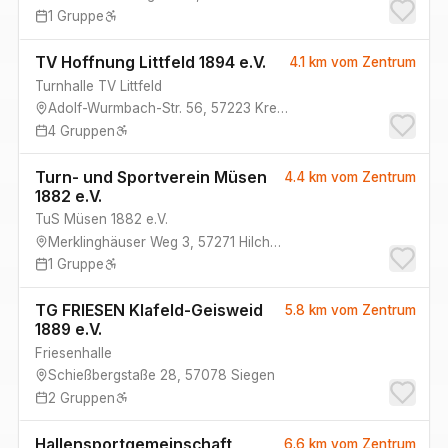
1
Gruppe
TV Hoffnung Littfeld 1894 e.V.
4.1 km
vom Zentrum
Turnhalle TV Littfeld
Adolf-Wurmbach-Str. 56
,
57223
Kreuztal
4
Gruppen
Turn- und Sportverein Müsen
4.4 km
vom Zentrum
1882 e.V.
TuS Müsen 1882 e.V.
Merklinghäuser Weg 3
,
57271
Hilchenbach
1
Gruppe
TG FRIESEN Klafeld-Geisweid
5.8 km
vom Zentrum
1889 e.V.
Friesenhalle
Schießbergstaße 28
,
57078
Siegen
2
Gruppen
Hallensportgemeinschaft
6.6 km
vom Zentrum