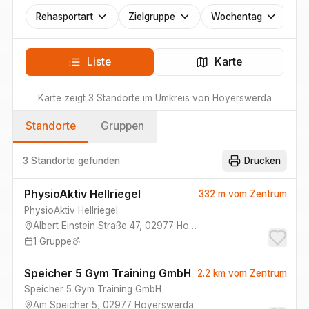
Rehasportart
Zielgruppe
Wochentag
Liste
Karte
Karte zeigt
3
Standorte
im Umkreis von
Hoyerswerda
Standorte
Gruppen
3 Standorte
gefunden
Drucken
PhysioAktiv Hellriegel
332 m
vom Zentrum
PhysioAktiv Hellriegel
Albert Einstein Straße 47
,
02977
Hoyerswerda
1
Gruppe
Speicher 5 Gym Training GmbH
2.2 km
vom Zentrum
Speicher 5 Gym Training GmbH
Am Speicher 5
,
02977
Hoyerswerda