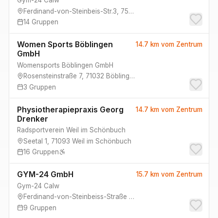
Gym-24 Calw
Ferdinand-von-Steinbeis-Str.3
,
75365
Calw
14
Gruppen
Women Sports Böblingen
14.7 km
vom Zentrum
GmbH
Womensports Böblingen GmbH
Rosensteinstraße 7
,
71032
Böblingen
3
Gruppen
Physiotherapiepraxis Georg
14.7 km
vom Zentrum
Drenker
Radsportverein Weil im Schönbuch
Seetal 1
,
71093
Weil im Schönbuch
16
Gruppen
GYM-24 GmbH
15.7 km
vom Zentrum
Gym-24 Calw
Ferdinand-von-Steinbeiss-Straße 3
,
75365
Calw
9
Gruppen