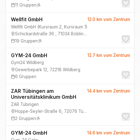
11
Gruppen
Wellfit GmbH
12.0 km
vom Zentrum
Wellfit GmbH
(
Kursraum 2, Kursraum 1
)
Schickardstraße 36
,
71034
Böblingen-Hulb
19
Gruppen
GYM-24 GmbH
12.7 km
vom Zentrum
Gym24 Wildberg
Gewerbepark 12
,
72218
Wildberg
6
Gruppen
ZAR Tübingen am
14.4 km
vom Zentrum
Universitätsklinikum GmbH
ZAR Tübingen
Hoppe-Seyler-Straße 6
,
72076
Tübingen
2
Gruppen
GYM-24 GmbH
14.6 km
vom Zentrum